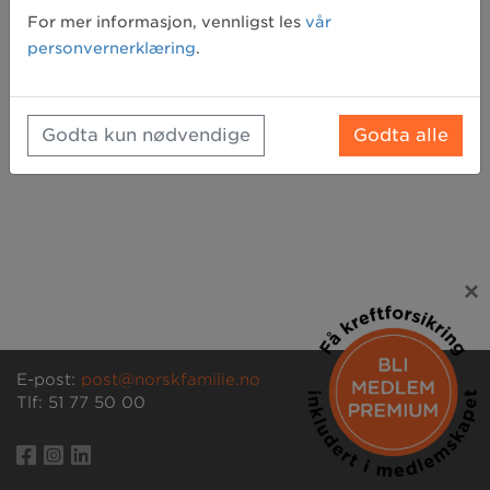
For mer informasjon, vennligst les
vår
Registrer deg
personvernerklæring
.
Godta kun nødvendige
Godta alle
×
E-post:
post@norskfamilie.no
Tlf: 51 77 50 00