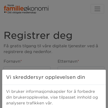
Registrer deg
Få gratis tilgang til våre digitale tjenester ved å
registrere deg nedenfor.
Fornavn
*
Etternavn
*
Vi skreddersyr opplevelsen din
E-post
*
Mobil
*
Vi bruker informasjonskapsler for å forbedre
din brukeropplevelse, vise tilpasset innhold og
Ja, jeg har lest og godtar
vilkårene
.
*
analysere trafikken vår.