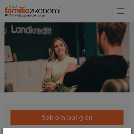
Søk om boliglån