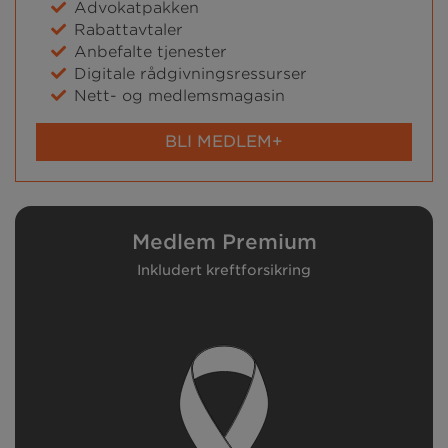
Advokatpakken
Rabattavtaler
Anbefalte tjenester
Digitale rådgivningsressurser
Nett- og medlemsmagasin
BLI MEDLEM+
Medlem Premium
Inkludert kreftforsikring