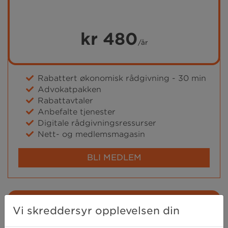
kr 480
/år
Rabattert økonomisk rådgivning - 30 min
Advokatpakken
Rabattavtaler
Anbefalte tjenester
Digitale rådgivningsressurser
Nett- og medlemsmagasin
BLI MEDLEM
Medlem+
Vi skreddersyr opplevelsen din
Alle fordeler, råd og sikkerhet