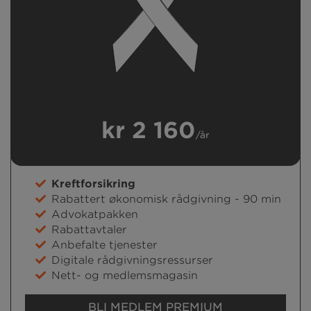
kr 2 160
/år
Kreftforsikring
Rabattert økonomisk rådgivning - 90 min
Advokatpakken
Rabattavtaler
Anbefalte tjenester
Digitale rådgivningsressurser
Nett- og medlemsmagasin
BLI MEDLEM PREMIUM