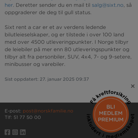
her
. Deretter sender du en mail til
salg@sixt.no
, så
oppgraderer de deg til gull status.
Sixt rent a car er et av verdens ledende
bilutleieselskaper, og er tilstede i over 100 land
med over 4500 utleveringpunkter. I Norge tilbyr
de leiebiler på mer enn 80 utleveringspunkter og
tilbyr alt fra personbiler, SUV, 4x4, 7- og 9-setere,
minibusser og varebiler.
Sist oppdatert: 27. januar 2025 09:37
×
E-post:
post@norskfamilie.no
Tlf: 51 77 50 00