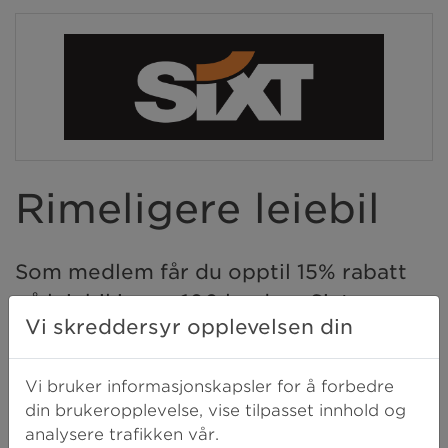
Rimeligere leiebil
Som medlem får du opptil 15% rabatt
på leiebil i over 100 land og Sixt
Vi skreddersyr opplevelsen din
Gullkort.
Vi bruker informasjonskapsler for å forbedre
Fordel Sixt rent a car
din brukeropplevelse, vise tilpasset innhold og
analysere trafikken vår.
15% rabatt når du skal leie bil