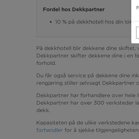
F
Fordel hos Dekkpartner
10 % på dekkhotell hos din loka
På dekkhotell blir dekkene dine skiftet, 
Dekkpartner skifter dekkene dine i en f
forhold.
Du får også service på dekkene dine ink
rengjøring stiller selvsagt Dekkpartner
Dekkpartner har forhandlere over hele lan
Dekkpartner har over 300 verksteder lan
dekk.
Kapasiteten på de ulike verkstedene ka
forhandler
for å sjekke tilgjengeligheten