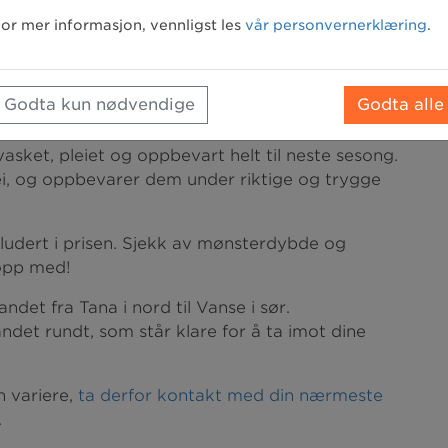
or mer informasjon, vennligst les
vår personvernerklæring
.
le Dekkpartner-forhandler
Godta kun nødvendige
Godta alle
vasket, pleiet og oppbevart helt til neste sesong.
ei, og oppbevarer dem under riktige og trygge
ludert i prisen. Sjekk av mønsterdybde og
 opp med!
det fra Tana i nord til Vanse i sør.
det rundt, som står klare for å ta imot dine
n variere,
ta derfor kontakt med din nærmeste
.