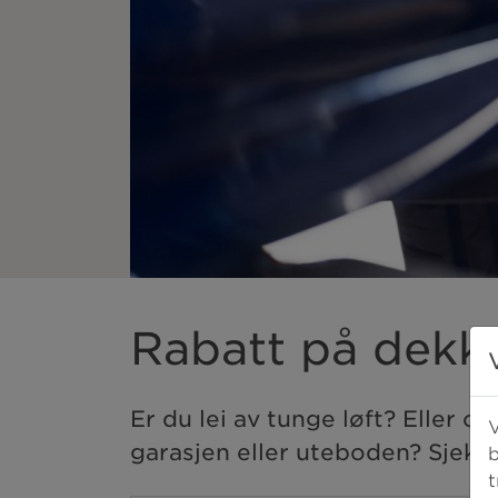
Rabatt på dekkh
Er du lei av tunge løft? Eller op
V
garasjen eller uteboden? Sjekk
b
t