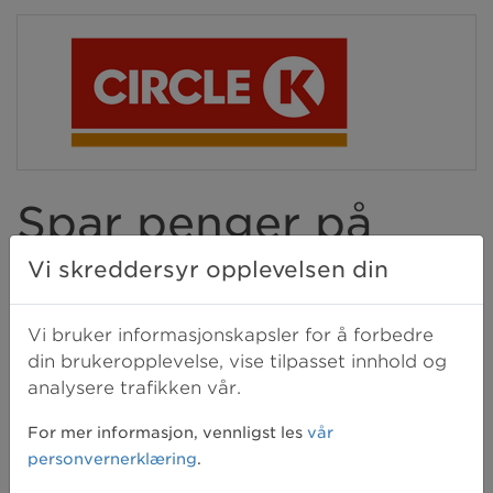
Spar penger på
drivstoff
Vi skreddersyr opplevelsen din
Vi bruker informasjonskapsler for å forbedre
Som medlem får du 38 øre
din brukeropplevelse, vise tilpasset innhold og
drivstoffrabatt per liter når du
analysere trafikken vår.
registrerer deg i Circle K EXTRA Club.
For mer informasjon, vennligst les
vår
Rabatten gjelder også ved kjøp av
personvernerklæring
.
bensin og diesel ved alle Best stasjoner