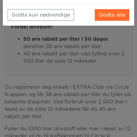
i hele Norge.
Godta kun nødvendige
Godta alle
Fordel drivstoff:
50 øre rabatt per liter i 50 dager
,
deretter 38 øre rabatt per liter.
40 øre rabatt per liter ved fylling over 2
500 liter de siste 12 måneder.
Du registrerer deg enkelt i EXTRA Club via Circle
K-appen, og får 38 øre rabatt per liter du fyller på
betjente stasjoner. Ved forbruk over 2 500 liter i
løpet av de siste 12 månedene får du 40 øre
rabatt per liter.
Fyller du 1000 liter drivstoff eller mer i løpet av 12
måneder vil du få Kaffekoppen til Circle K.