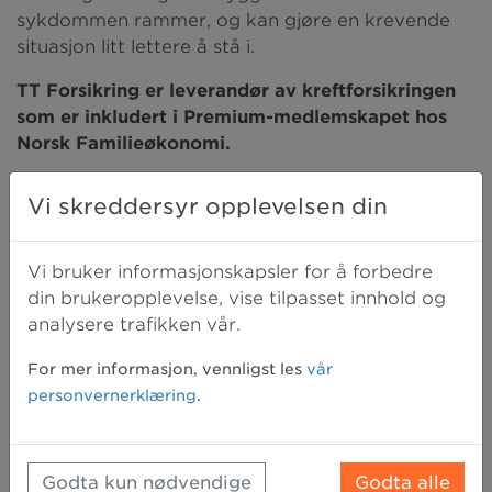
sykdommen rammer, og kan gjøre en krevende
situasjon litt lettere å stå i.
TT Forsikring er leverandør av kreftforsikringen
som er inkludert i Premium-medlemskapet hos
Norsk Familieøkonomi.
Vi skreddersyr opplevelsen din
Disse fordelene får du som premium-
medlem:
Vi bruker informasjonskapsler for å forbedre
En ny uavhengig vurdering fra spesialist
din brukeropplevelse, vise tilpasset innhold og
(second opinion)
analysere trafikken vår.
Tilgang til medisiner, behandling og
For mer informasjon, vennligst les
vår
diagnostisk teknologi som ikke tilbys av
personvernerklæring
.
den offentlige norske helsetjenesten
En personlig medisinsk koordinator som
følger deg hele veien
Godta kun nødvendige
Godta alle