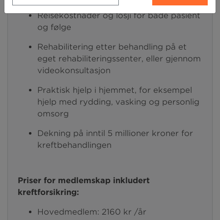
Reisekostnader og losji for både pasient
og følge
Rehabilitering etter behandling på et
eget rehabiliteringssenter, eller gjennom
videokonsultasjon
Praktisk hjelp i hjemmet, for eksempel
hjelp med rydding, vasking og personlig
omsorg
Dekning på inntil 5 millioner kroner for
kreftbehandlingen
Priser for medlemskap inkludert
kreftforsikring:
Hovedmedlem: 2160 kr /år