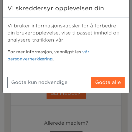
Vi skreddersyr opplevelsen din
behandling for lidelser som ikke blir
prioritert i det offentlige og som ofte
Vi bruker informasjonskapsler for å forbedre
har lang ventetid.
din brukeropplevelse, vise tilpasset innhold og
Sist oppdatert:
2. juni 2021 10:40
analysere trafikken vår.
For mer informasjon, vennligst les
vår
Bli medlem for å få tilgang til resten av
personvernerklæring
.
denne artikkelen
+
alle våre medlemsfordeler
Godta kun nødvendige
Godta alle
BLI MEDLEM
Allerede medlem?