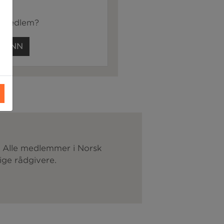
e medlem?
G INN
. Alle medlemmer i Norsk
ige rådgivere.