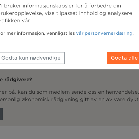
i bruker informasjonskapsler for å forbedre din
EDLEM
rukeropplevelse, vise tilpasset innhold og analysere
Allered
rafikken vår.
LOG
or mer informasjon, vennligst les
vår personvernerklæring
.
Godta kun nødvendige
Godta alle
e rådgivere?
lurer på, kan du som medlem sende oss en henvendelse
personlig økonomisk rådgivning gitt av en av våre dykt