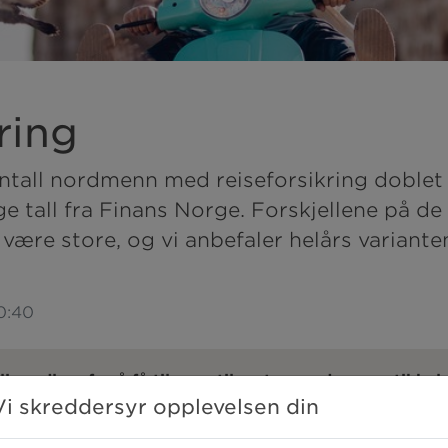
ring
ntall nordmenn med reiseforsikring doblet s
ge tall fra Finans Norge. Forskjellene på de 
 være store, og vi anbefaler helårs variant
10:40
li medlem for å få tilgang til resten av denne artikkel
Vi skreddersyr opplevelsen din
+
alle våre medlemsfordeler