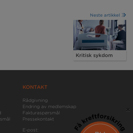
Neste artikkel
Kritisk sykdom
KONTAKT
Rådgivning
Endring av medlemskap
×
d
Fakturaspørsmål
rsmål
Pressekontakt
E-post: