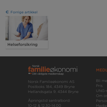
Forrige artikkel
Helseforsikring
MED
Bli m
Norsk Familieøkonomi AS
Pris
Postboks 184, 4349 Bryne
UNG-
Hetlandsgata 9, 4344 Bryne
Om o
Åpningstid sentralbord:
Perso
10-12 & 12.30-14.00
Medle