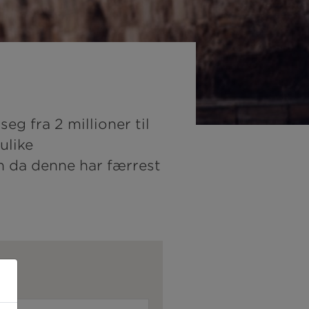
eg fra 2 millioner til
ulike
en da denne har færrest
en