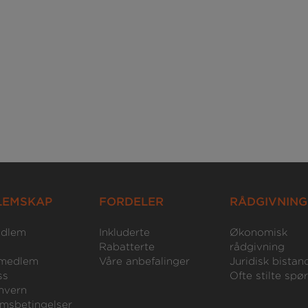
LEMSKAP
FORDELER
RÅDGIVNING
edlem
Inkluderte
Økonomisk
Rabatterte
rådgivning
medlem
Våre anbefalinger
Juridisk bistan
ss
Ofte stilte spø
nvern
msbetingelser