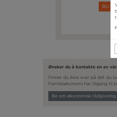
V
BLI M
b
t
F
Ønsker du å kontakte en av vår
Finner du ikke svar på det du 
Familieøkonomi har tilgang til 
Be om økonomisk rådgivning