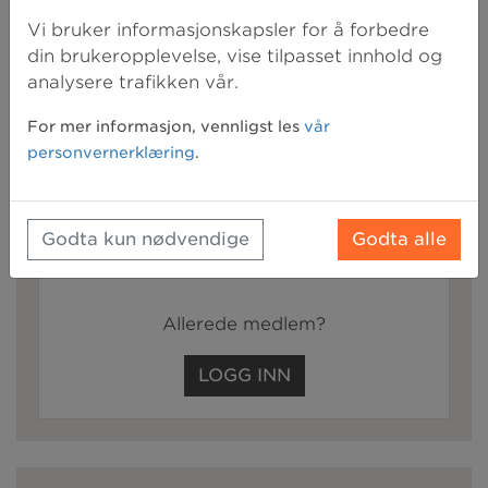
Sist oppdatert:
2. juni 2021 10:41
Vi bruker informasjonskapsler for å forbedre
din brukeropplevelse, vise tilpasset innhold og
analysere trafikken vår.
Bli medlem for å få tilgang til resten av
denne artikkelen
For mer informasjon, vennligst les
vår
+
alle våre medlemsfordeler
personvernerklæring
.
BLI MEDLEM
Godta kun nødvendige
Godta alle
Allerede medlem?
LOGG INN