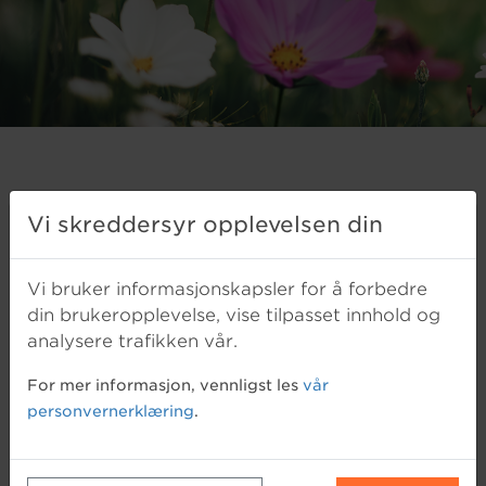
Vi skreddersyr opplevelsen din
Registrer deg for å få tilgang til
boliglånskalkulatoren
Vi bruker informasjonskapsler for å forbedre
Lånebeløp
din brukeropplevelse, vise tilpasset innhold og
analysere trafikken vår.
Registrer deg
Rentesats (%)
For mer informasjon, vennligst les
vår
personvernerklæring
.
Logg inn
Løpetid (år)