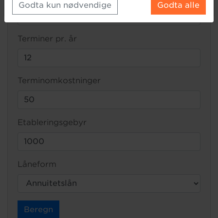
Godta kun nødvendige
Godta alle
Terminer pr. år
Terminomkostninger
Etableringsgebyr
Låneform
Beregn