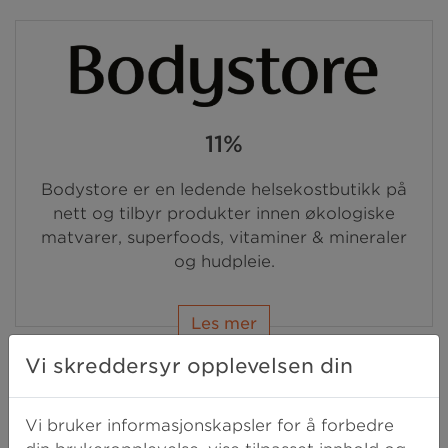
11%
Bodystore er en ledende helsekostbutikk på
nett og tilbyr produkter innen økologiske
matvarer, superfoods, vitaminer & mineraler
og hudpleie.
Les mer
Vi skreddersyr opplevelsen din
Vi bruker informasjonskapsler for å forbedre