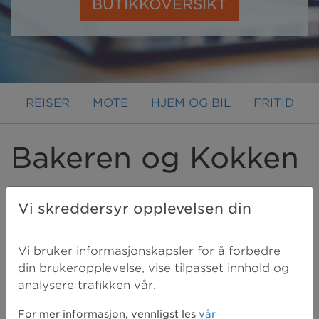
BUTIKKOVERSIKT
REISER
MOTE
HJEM OG BIL
FRITID
Bakeren og Kokken
På Bakeren og Kokken finner du et
Vi skreddersyr opplevelsen din
bredt utvalg av kjøkkenmaskiner fra
kjente merkevarer. Kjøkkenutstyr og
Vi bruker informasjonskapsler for å forbedre
design.
din brukeropplevelse, vise tilpasset innhold og
analysere trafikken vår.
Mellom 5% og 9%.
For mer informasjon, vennligst les
vår