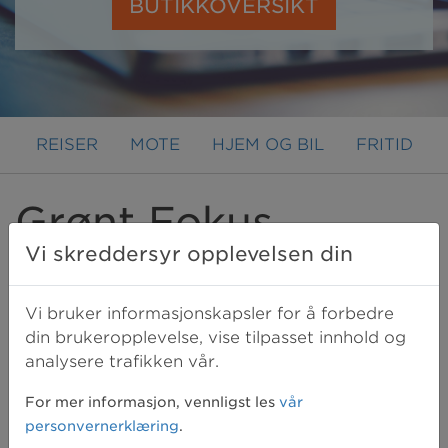
BUTIKKOVERSIKT
REISER
MOTE
HJEM OG BIL
FRITID
Grønt Fokus
Vi skreddersyr opplevelsen din
Grønt Fokus er Norges største og
ledende leverandør av drivhus,
Vi bruker informasjonskapsler for å forbedre
din brukeropplevelse, vise tilpasset innhold og
veksthus, hagestue og vinterhage.
analysere trafikken vår.
Vi gjør oppmerksom på at du ikke får penger
For mer informasjon, vennligst les
vår
tilbake for mva, frakt eller øvrige
personvernerklæring
.
håndteringskostnader.