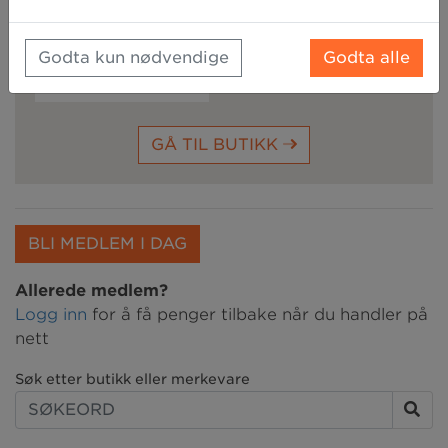
Godta kun nødvendige
Godta alle
2%
tilbake
GÅ TIL BUTIKK
BLI MEDLEM I DAG
Allerede medlem?
Logg inn
for å få penger tilbake når du handler på
nett
Søk etter butikk eller merkevare