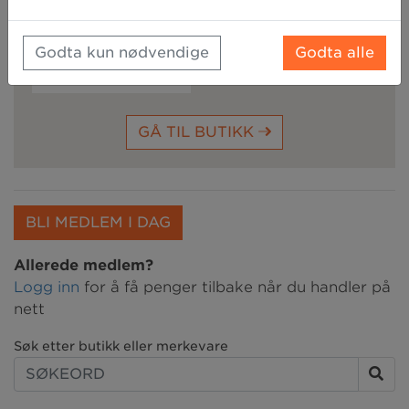
Godta kun nødvendige
Godta alle
7%
tilbake
GÅ TIL BUTIKK
BLI MEDLEM I DAG
Allerede medlem?
Logg inn
for å få penger tilbake når du handler på
nett
Søk etter butikk eller merkevare