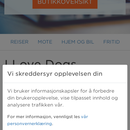
BUTIKKOVERSIKT
REISER
MOTE
HJEM OG BIL
FRITID
I Love Dogs
Vi skreddersyr opplevelsen din
Butikk med enormt utvalg av alt til
hund! Hudeklær, hundeutstyr, snacks,
Vi bruker informasjonskapsler for å forbedre
din brukeropplevelse, vise tilpasset innhold og
hundemat og mye mer.
analysere trafikken vår.
Vi gjør oppmerksom på at du ikke får penger
For mer informasjon, vennligst les
vår
tilbake for mva, frakt eller øvrige
personvernerklæring
.
håndteringskostnader.