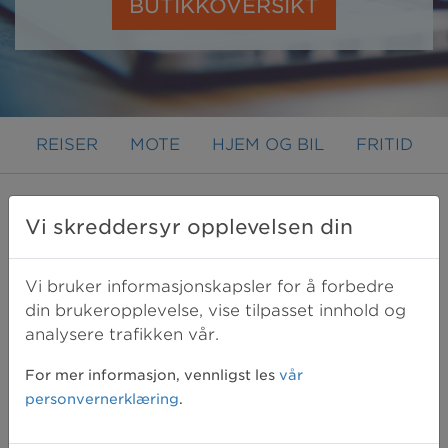
BUTIKKOVERSIKT
REISER
MOTE
HJEM OG BIL
FRITID
Lensway
Vi skreddersyr opplevelsen din
Lensway er Europas ledende e-butikk
Vi bruker informasjonskapsler for å forbedre
din brukeropplevelse, vise tilpasset innhold og
for kontaktlinser og briller.
analysere trafikken vår.
Vi gjør oppmerksom på at du ikke får rabatt for
For mer informasjon, vennligst les
vår
mva, frakt eller øvrige håndteringskostnader.
personvernerklæring
.